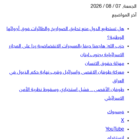
الجمعة, 07 / 08 / 2026
آخر المواضيع
هل تستطيع الدول منع تحليق الصواريخ والطائرات فوق أجوائها
الوطنية؟
حزب الله: هاجمنا حيفا بالمسيرات الانقضاضية ردا على المجازر
الاسرائيلية بجنوب لبنان
مهزلة حقوق الانسان
معركة طوفان الاقصى واسرائيل وقرب نهاية حكم الذيول في
العراق
طوفان الأقصى .. فشل استخباري وسقوط نظرية الأمن
الاسرائيلي
فيسبوك
‫X
‫YouTube
انستقرام