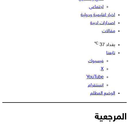
اجتماعي
اخبار اقليمية ودولية
اصدارات ادبية
مقالات
℃
بغداد
37
تابعنا
فيسبوك
‫X
‫YouTube
انستقرام
الوضع المظلم
المرجعية