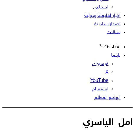
اجتماعي
اخبار اقليمية ودولية
اصدارات ادبية
مقالات
℃
بغداد
45
تابعنا
فيسبوك
‫X
‫YouTube
انستقرام
الوضع المظلم
امل_الياسري