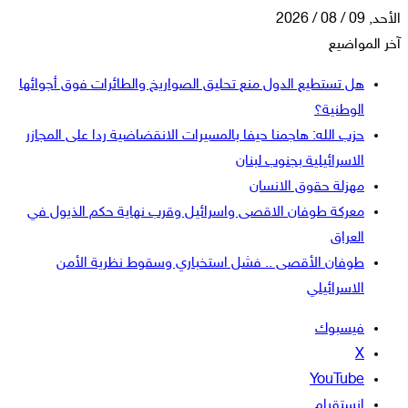
الأحد, 09 / 08 / 2026
آخر المواضيع
هل تستطيع الدول منع تحليق الصواريخ والطائرات فوق أجوائها
الوطنية؟
حزب الله: هاجمنا حيفا بالمسيرات الانقضاضية ردا على المجازر
الاسرائيلية بجنوب لبنان
مهزلة حقوق الانسان
معركة طوفان الاقصى واسرائيل وقرب نهاية حكم الذيول في
العراق
طوفان الأقصى .. فشل استخباري وسقوط نظرية الأمن
الاسرائيلي
فيسبوك
‫X
‫YouTube
انستقرام