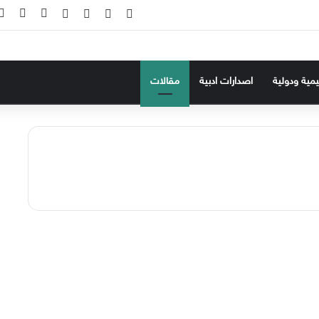
‫X
فيسبوك
‫YouTube
انستقرام
تسجيل ال
إضاف
ليمية ودولية
اصدارات ادبية
مقالات
220