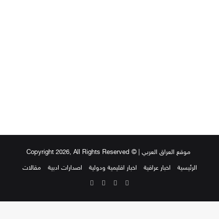
موقع العراق العربي
| © Copyright 2026, All Rights Reserved
الرئيسية
اخبار عراقية
اخبار اقليمية ودولية
اصدارات ادبية
مقالات
‫X
فيسبوك
‫YouTube
انستقرام