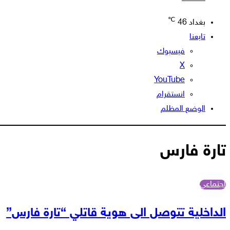
℃
بغداد
46
تابعنا
فيسبوك
‫X
‫YouTube
انستقرام
الوضع المظلم
تارة فارس
اجتماعي
الداخلية تتوصل الى هوية قاتلي “تارة فارس”