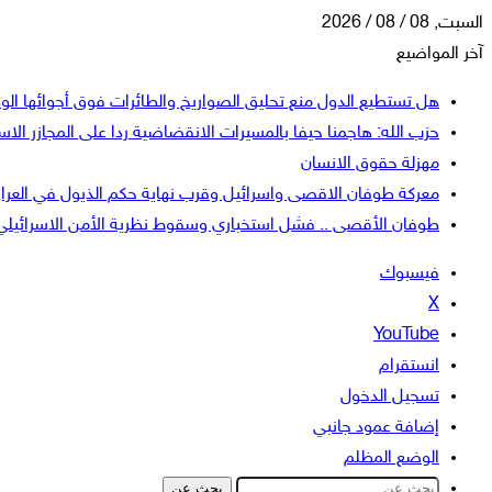
السبت, 08 / 08 / 2026
آخر المواضيع
هل تستطيع الدول منع تحليق الصواريخ والطائرات فوق أجوائها الو
حزب الله: هاجمنا حيفا بالمسيرات الانقضاضية ردا على المجازر الاسر
مهزلة حقوق الانسان
معركة طوفان الاقصى واسرائيل وقرب نهاية حكم الذيول في العرا
طوفان الأقصى .. فشل استخباري وسقوط نظرية الأمن الاسرائيلي
فيسبوك
‫X
‫YouTube
انستقرام
تسجيل الدخول
إضافة عمود جانبي
الوضع المظلم
بحث عن