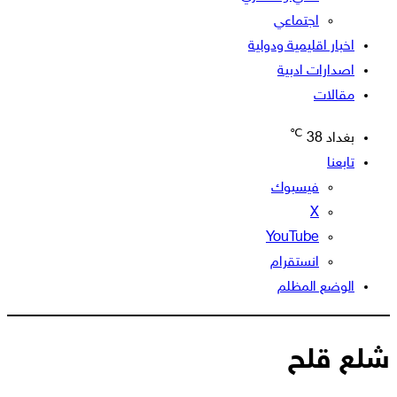
اجتماعي
اخبار اقليمية ودولية
اصدارات ادبية
مقالات
℃
بغداد
38
تابعنا
فيسبوك
‫X
‫YouTube
انستقرام
الوضع المظلم
شلع قلح