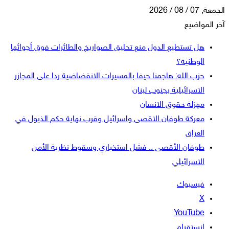
الجمعة, 07 / 08 / 2026
آخر المواضيع
هل تستطيع الدول منع تحليق الصواريخ والطائرات فوق أجوائها
الوطنية؟
حزب الله: هاجمنا حيفا بالمسيرات الانقضاضية ردا على المجازر
الاسرائيلية بجنوب لبنان
مهزلة حقوق الانسان
معركة طوفان الاقصى واسرائيل وقرب نهاية حكم الذيول في
العراق
طوفان الأقصى .. فشل استخباري وسقوط نظرية الأمن
الاسرائيلي
فيسبوك
‫X
‫YouTube
انستقرام