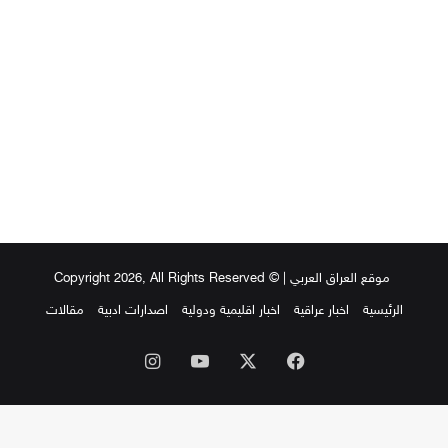
437
2019-03-06
موقع العراق العربي
| © Copyright 2026, All Rights Reserved
الرئيسية
اخبار عراقية
اخبار اقليمية ودولية
اصدارات ادبية
مقالات
‫X
فيسبوك
‫YouTube
انستقرام