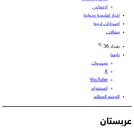
اجتماعي
اخبار اقليمية ودولية
اصدارات ادبية
مقالات
℃
بغداد
36
تابعنا
فيسبوك
‫X
‫YouTube
انستقرام
الوضع المظلم
عربستان