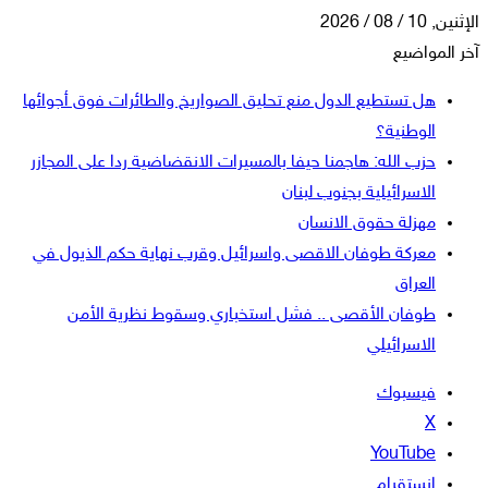
الإثنين, 10 / 08 / 2026
آخر المواضيع
هل تستطيع الدول منع تحليق الصواريخ والطائرات فوق أجوائها
الوطنية؟
حزب الله: هاجمنا حيفا بالمسيرات الانقضاضية ردا على المجازر
الاسرائيلية بجنوب لبنان
مهزلة حقوق الانسان
معركة طوفان الاقصى واسرائيل وقرب نهاية حكم الذيول في
العراق
طوفان الأقصى .. فشل استخباري وسقوط نظرية الأمن
الاسرائيلي
فيسبوك
‫X
‫YouTube
انستقرام