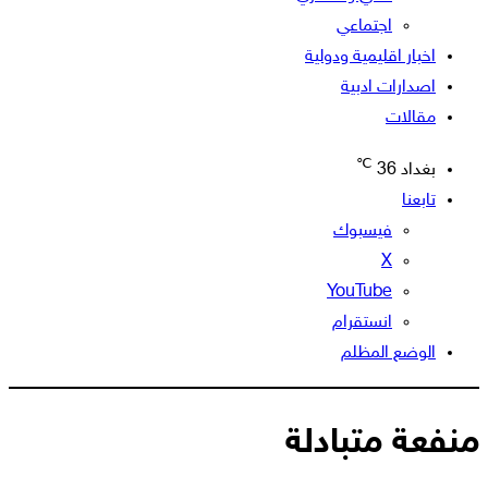
اجتماعي
اخبار اقليمية ودولية
اصدارات ادبية
مقالات
℃
بغداد
36
تابعنا
فيسبوك
‫X
‫YouTube
انستقرام
الوضع المظلم
منفعة متبادلة