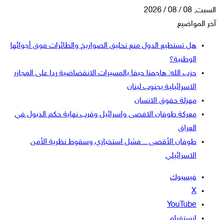
السبت, 08 / 08 / 2026
آخر المواضيع
هل تستطيع الدول منع تحليق الصواريخ والطائرات فوق أجوائها
الوطنية؟
حزب الله: هاجمنا حيفا بالمسيرات الانقضاضية ردا على المجازر
الاسرائيلية بجنوب لبنان
مهزلة حقوق الانسان
معركة طوفان الاقصى واسرائيل وقرب نهاية حكم الذيول في
العراق
طوفان الأقصى .. فشل استخباري وسقوط نظرية الأمن
الاسرائيلي
فيسبوك
‫X
‫YouTube
انستقرام