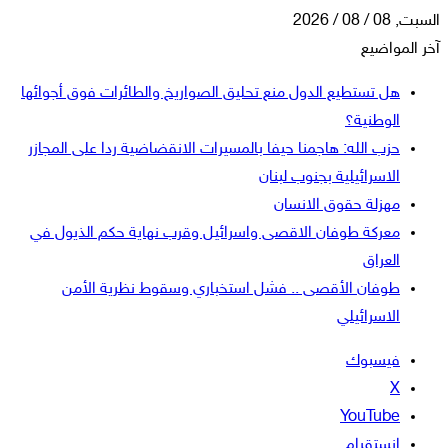
السبت, 08 / 08 / 2026
آخر المواضيع
هل تستطيع الدول منع تحليق الصواريخ والطائرات فوق أجوائها
الوطنية؟
حزب الله: هاجمنا حيفا بالمسيرات الانقضاضية ردا على المجازر
الاسرائيلية بجنوب لبنان
مهزلة حقوق الانسان
معركة طوفان الاقصى واسرائيل وقرب نهاية حكم الذيول في
العراق
طوفان الأقصى .. فشل استخباري وسقوط نظرية الأمن
الاسرائيلي
فيسبوك
‫X
‫YouTube
انستقرام