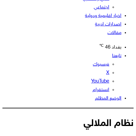
اجتماعي
اخبار اقليمية ودولية
اصدارات ادبية
مقالات
℃
بغداد
46
تابعنا
فيسبوك
‫X
‫YouTube
انستقرام
الوضع المظلم
نظام الملالي