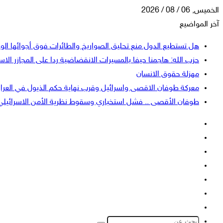
الخميس, 06 / 08 / 2026
آخر المواضيع
هل تستطيع الدول منع تحليق الصواريخ والطائرات فوق أجوائها الو
حزب الله: هاجمنا حيفا بالمسيرات الانقضاضية ردا على المجازر الاسر
مهزلة حقوق الانسان
معركة طوفان الاقصى واسرائيل وقرب نهاية حكم الذيول في العرا
طوفان الأقصى .. فشل استخباري وسقوط نظرية الأمن الاسرائيلي
فيسبوك
‫X
‫YouTube
انستقرام
تسجيل
إضافة
الدخول
عمود
الوضع
جانبي
المظلم