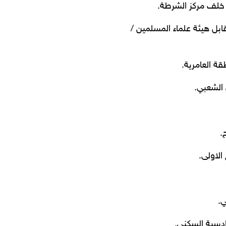
حطين اعدادية صناعة المأمون الرائدة م / 622 ز / 6 مقابل هيئة علماء المسلمين /