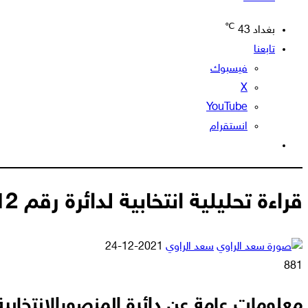
℃
بغداد
43
تابعنا
فيسبوك
‫X
‫YouTube
انستقرام
الوضع
المظلم
قراءة تحليلية انتخابية لدائرة رقم 12 المنصور في محافظة بغداد/ الكرخ
أرسل
سعد الراوي
2021-12-24
بريدا
881
إلكترونيا
معلومات عامة عن دائرة المنصور
الانتخابية