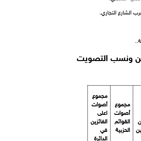
تين ونسب التصويت
مجموع
مجموع
أصوات
مجموع
أصوات
اقل
أصوات
اعلى
الفائزين
ن
القوائم
الفائزين
في
ن
الحزبية
في
دائرة
الدائرة