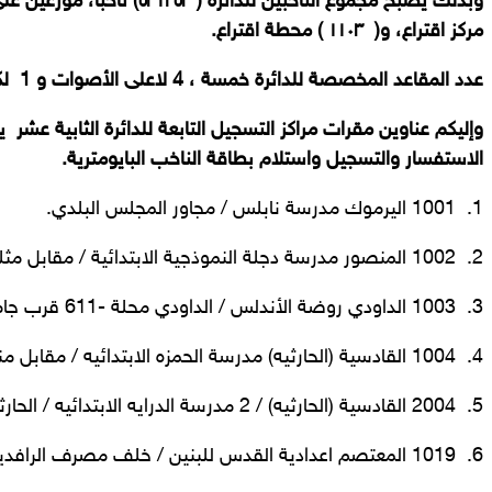
مركز اقتراع، و( ١١٠٣ ) محطة اقتراع.
عدد المقاعد المخصصة للدائرة خمسة ، 4 لاعلى الأصوات و 1 لكوتا المرأة.
وإليكم عناوين مقرات مراكز التسجيل التابعة للدائرة الثابية عشر 
الاستفسار والتسجيل واستلام بطاقة الناخب البايومترية.
1. 1001 اليرموك مدرسة نابلس / مجاور المجلس البلدي.
2. 1002 المنصور مدرسة دجلة النموذجية الابتدائية / مقابل مثلجات الرواد.
3. 1003 الداودي روضة الأندلس / الداودي محلة -611 قرب جامع محمود الكبيسي.
4. 1004 القادسية (الحارثيه) مدرسة الحمزه الابتدائيه / مقابل مندى الصابئه.
5. 2004 القادسية (الحارثيه) / 2 مدرسة الدرايه الابتدائيه / الحارثية خلف مطعم ستي سنتر.
6. 1019 المعتصم اعدادية القدس للبنين / خلف مصرف الرافدين فرع الخضراء / حي الجامعة.