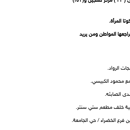
وبذلك يصبح مجموع الناخبين للدائرة ( ٥٣١٢٥٣) ناخبا، موزعين على ( ١٩ ) مركز تسجيل و( ١٥٦)
يراجعها المواطن ومن يريد