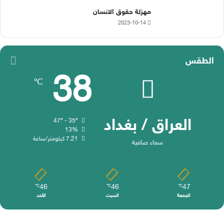
مهزلة حقوق الانسان
2023-10-14
الطقس
38
℃
العراق / بغداد
47º - 35º
13%
7.21 كيلومتر/ساعة
سماء صافية
46
46
47
℃
℃
℃
الجمعة
السبت
الأحد