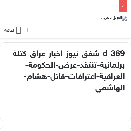
الوضع المظلم
بحث عن
القائمة
d-369-شفق-نيوز-اخبار-عراق-كتلة-
برلمانية-تنتقد-عرض-الحكومة-
العراقية-اعترافات-قاتل-هشام-
الهاشمي