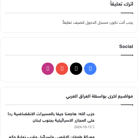
اترك تعليقاً
يجب أنت تكون
مسجل الدخول
لتضيف تعليقاً.
Social
ف
ا
ي
X
Y
ن
س
o
س
مواضيع اخرى بواسطة العراق العربي
ب
u
ت
حزب الله: هاجمنا حيفا بالمسيرات الانقضاضية ردا
و
T
ق
على المجازر الاسرائيلية بجنوب لبنان
2024-10-13
ك
u
ر
معركة طوفان الاقصى واسرائيل وقرب نهاية حكم