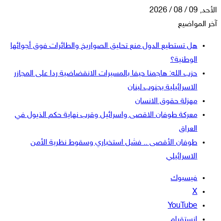
الأحد, 09 / 08 / 2026
آخر المواضيع
هل تستطيع الدول منع تحليق الصواريخ والطائرات فوق أجوائها
الوطنية؟
حزب الله: هاجمنا حيفا بالمسيرات الانقضاضية ردا على المجازر
الاسرائيلية بجنوب لبنان
مهزلة حقوق الانسان
معركة طوفان الاقصى واسرائيل وقرب نهاية حكم الذيول في
العراق
طوفان الأقصى .. فشل استخباري وسقوط نظرية الأمن
الاسرائيلي
فيسبوك
‫X
‫YouTube
انستقرام