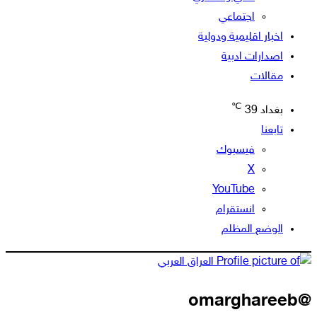
اجتماعي
اخبار اقليمية ودولية
اصدارات ادبية
مقالات
℃
بغداد
39
تابعنا
فيسبوك
‫X
‫YouTube
انستقرام
الوضع المظلم
@omarghareeb